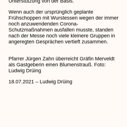
Unterstützung von der Basis.
Wenn auch der ursprünglich geplante
Frühschoppen mit Wurstessen wegen der immer
noch anzuwendenden Corona-
Schutzmaßnahmen ausfallen musste, standen
nach der Messe noch viele kleinere Gruppen in
angeregten Gesprächen vertieft zusammen.
Pfarrer Jürgen Zahn überreicht Gräfin Merveldt
als Gastgeberin einen Blumenstrauß. Foto:
Ludwig Drüing
18.07.2021 – Ludwig Drüing
Zurück Zu Aktuelles
Zurück
Voriger
Tagebuch der querFELDein-
Fahrradtour
Nächster
Auto erfasste Motorradfahrer an A31-
Auffahrt auf Rhader Straße
Nächster