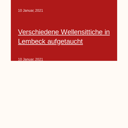
10 Januar, 2021
Verschiedene Wellensittiche in
Lembeck aufgetaucht
10 Januar, 2021
Porte-Projekt
„Lindenplätzchen-
Verschönerung“ beginnt in
Kürze
10 Januar, 2021