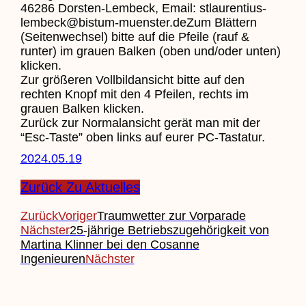
46286 Dorsten-Lembeck, Email: stlaurentius-
lembeck@bistum-muenster.deZum Blättern
(Seitenwechsel) bitte auf die Pfeile (rauf &
runter) im grauen Balken (oben und/oder unten)
klicken.
Zur größeren Vollbildansicht bitte auf den
rechten Knopf mit den 4 Pfeilen, rechts im
grauen Balken klicken.
Zurück zur Normalansicht gerät man mit der
“Esc-Taste” oben links auf eurer PC-Tastatur.
2024.05.19
Zurück Zu Aktuelles
Zurück
Voriger
Traumwetter zur Vorparade
Nächster
25-jährige Betriebszugehörigkeit von
Martina Klinner bei den Cosanne
Ingenieuren
Nächster