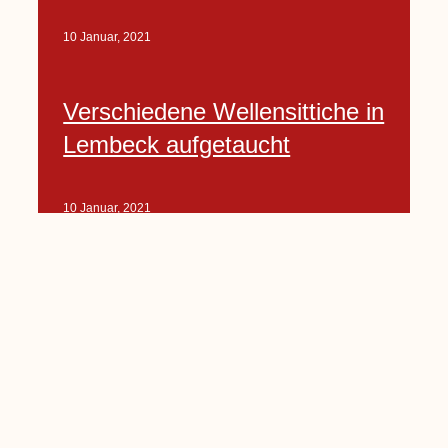
10 Januar, 2021
Verschiedene Wellensittiche in
Lembeck aufgetaucht
10 Januar, 2021
Porte-Projekt
„Lindenplätzchen-
Verschönerung“ beginnt in
Kürze
10 Januar, 2021