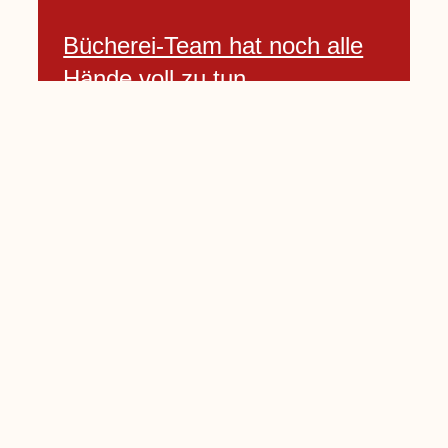
Bücherei-Team hat noch alle
Hände voll zu tun
3 April, 2021
Neues Banner begrüßt am
Willkommenshügel
3 April, 2021
Lembecker Stiftung bietet
Corona-Schnelltest für Kinder