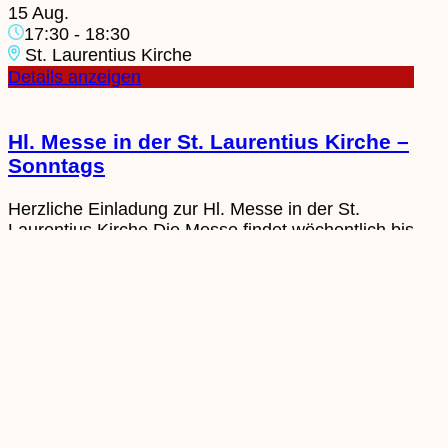
15 Aug.
17:30
-
18:30
St. Laurentius Kirche
Details anzeigen
Hl. Messe in der St. Laurentius Kirche –
Sonntags
Herzliche Einladung zur Hl. Messe in der St.
Laurentius Kirche.Die Messe findet wöchentlich bis
zum 22.11.2026, sonntags um 10:00 Uhr, statt.
Alle Gemeindemitglieder und Interessierten sind
herzlich willkommen.
16 Aug.
10:00
-
11:00
St. Laurentius Kirche
Details anzeigen
Ferienprogramm: Feld-Wald-und-