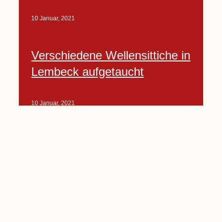
10 Januar, 2021
Verschiedene Wellensittiche in
Lembeck aufgetaucht
10 Januar, 2021
Porte-Projekt
„Lindenplätzchen-
Verschönerung“ beginnt in
Kürze
10 Januar, 2021