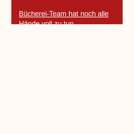
Bücherei-Team hat noch alle
Hände voll zu tun
3 April, 2021
Neues Banner begrüßt am
Willkommenshügel
3 April, 2021
Lembecker Stiftung bietet
Corona-Schnelltest für Kinder