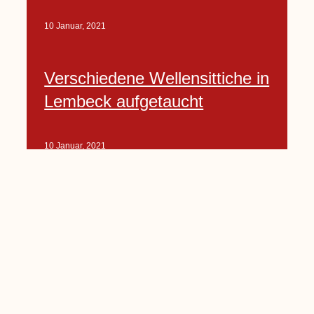
10 Januar, 2021
Verschiedene Wellensittiche in
Lembeck aufgetaucht
10 Januar, 2021
Porte-Projekt
„Lindenplätzchen-
Verschönerung“ beginnt in
Kürze
10 Januar, 2021