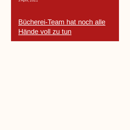
3 April, 2021
Bücherei-Team hat noch alle
Hände voll zu tun
3 April, 2021
Neues Banner begrüßt am
Willkommenshügel
3 April, 2021
Lembecker Stiftung bietet