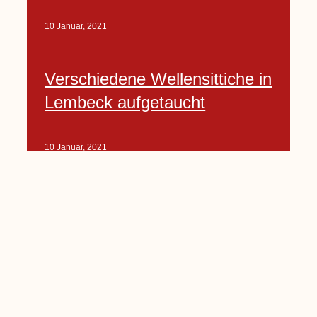
10 Januar, 2021
Verschiedene Wellensittiche in
Lembeck aufgetaucht
10 Januar, 2021
Porte-Projekt
„Lindenplätzchen-
Verschönerung“ beginnt in
Kürze
10 Januar, 2021