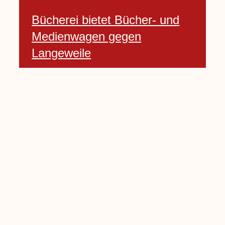
Bücherei bietet Bücher- und
Medienwagen gegen
Langeweile
23 Januar, 2021
Baumfällarbeiten an Rekener-
und Lembecker Straße
24 Januar, 2021
Lembecker können
Zukunftswünsche bewerten