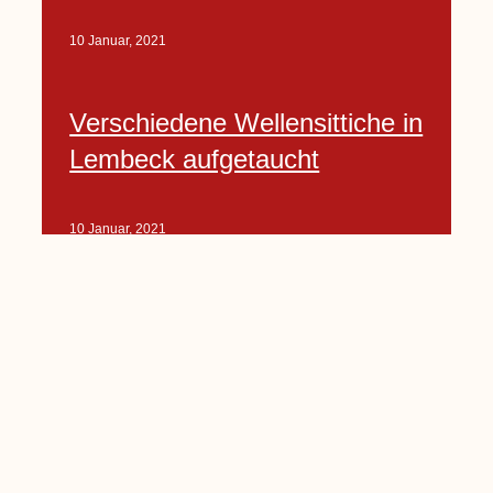
10 Januar, 2021
Verschiedene Wellensittiche in
Lembeck aufgetaucht
10 Januar, 2021
Porte-Projekt
„Lindenplätzchen-
Verschönerung“ beginnt in
Kürze
10 Januar, 2021