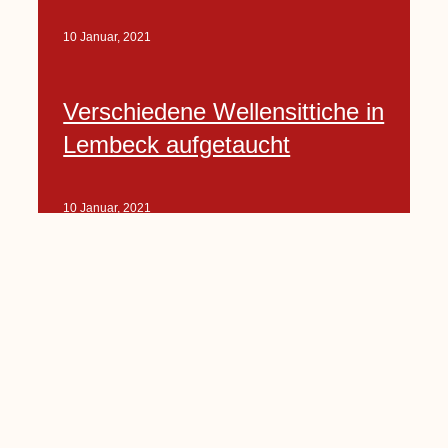
10 Januar, 2021
Verschiedene Wellensittiche in
Lembeck aufgetaucht
10 Januar, 2021
Porte-Projekt
„Lindenplätzchen-
Verschönerung“ beginnt in
Kürze
10 Januar, 2021