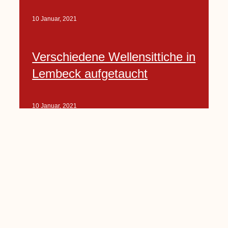
10 Januar, 2021
Verschiedene Wellensittiche in
Lembeck aufgetaucht
10 Januar, 2021
Porte-Projekt
„Lindenplätzchen-
Verschönerung“ beginnt in
Kürze
10 Januar, 2021