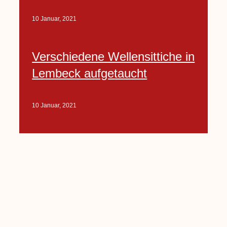
10 Januar, 2021
Verschiedene Wellensittiche in
Lembeck aufgetaucht
10 Januar, 2021
Porte-Projekt
„Lindenplätzchen-
Verschönerung“ beginnt in
Kürze
10 Januar, 2021