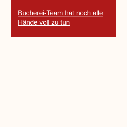
Bücherei-Team hat noch alle
Hände voll zu tun
3 April, 2021
Neues Banner begrüßt am
Willkommenshügel
3 April, 2021
Lembecker Stiftung bietet
Corona-Schnelltest für Kinder