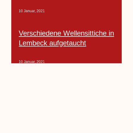
10 Januar, 2021
Verschiedene Wellensittiche in
Lembeck aufgetaucht
10 Januar, 2021
Porte-Projekt
„Lindenplätzchen-
Verschönerung“ beginnt in
Kürze
10 Januar, 2021