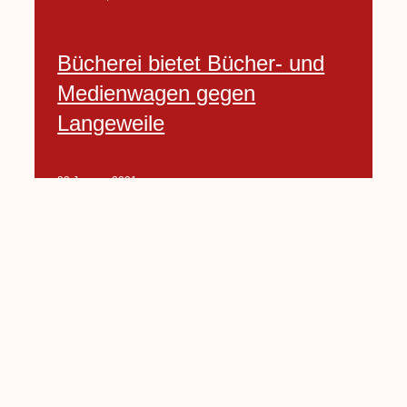
Bücherei bietet Bücher- und
Medienwagen gegen
Langeweile
23 Januar, 2021
Baumfällarbeiten an Rekener-
und Lembecker Straße
24 Januar, 2021
Lembecker können