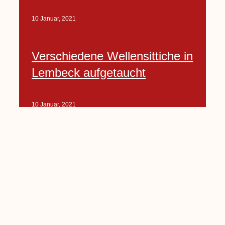
10 Januar, 2021
Verschiedene Wellensittiche in
Lembeck aufgetaucht
10 Januar, 2021
Porte-Projekt
„Lindenplätzchen-
Verschönerung“ beginnt in
Kürze
10 Januar, 2021