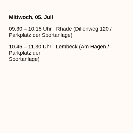
Mittwoch, 05. Juli
09.30 – 10.15 Uhr Rhade (Dillenweg 120 /
Parkplatz der Sportanlage)
10.45 – 11.30 Uhr Lembeck (Am Hagen /
Parkplatz der
Sportanlage)
12.30 – 13.00 Uhr Barkenberg (Wulfener
Markt)
Freitag, 07. Juli
09.30 – 10.15 Uhr Hardt (Storchsbaumstraße
59 / Parkplatz der Sportanlage des SV Dorsten-
Hardt)
10.45 – 11.30 Uhr Altstadt (Parkplatz Lippetal /
vor dem Feuerwehrgerätehaus)