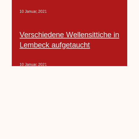
10 Januar, 2021
Verschiedene Wellensittiche in
Lembeck aufgetaucht
10 Januar, 2021
Porte-Projekt
„Lindenplätzchen-
Verschönerung“ beginnt in
Kürze
10 Januar, 2021