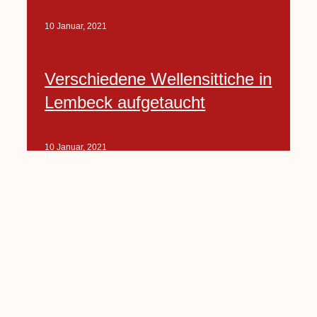
10 Januar, 2021
Verschiedene Wellensittiche in
Lembeck aufgetaucht
10 Januar, 2021
Porte-Projekt
„Lindenplätzchen-
Verschönerung“ beginnt in
Kürze
10 Januar, 2021