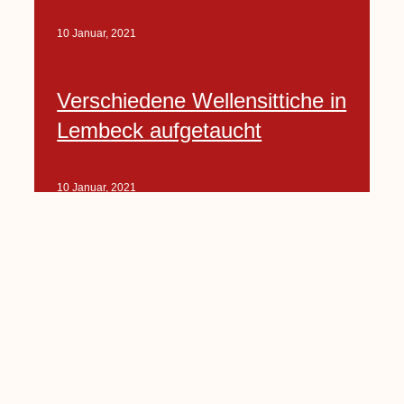
10 Januar, 2021
Verschiedene Wellensittiche in
Lembeck aufgetaucht
10 Januar, 2021
Porte-Projekt
„Lindenplätzchen-
Verschönerung“ beginnt in
Kürze
10 Januar, 2021