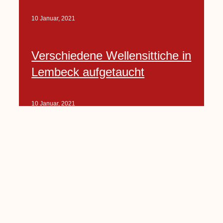
10 Januar, 2021
Verschiedene Wellensittiche in
Lembeck aufgetaucht
10 Januar, 2021
Porte-Projekt
„Lindenplätzchen-
Verschönerung“ beginnt in
Kürze
10 Januar, 2021