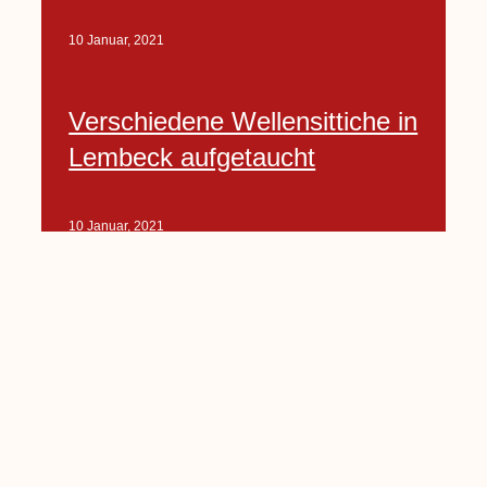
10 Januar, 2021
Verschiedene Wellensittiche in
Lembeck aufgetaucht
10 Januar, 2021
Porte-Projekt
„Lindenplätzchen-
Verschönerung“ beginnt in
Kürze
10 Januar, 2021