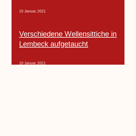
10 Januar, 2021
Verschiedene Wellensittiche in
Lembeck aufgetaucht
10 Januar, 2021
Porte-Projekt
„Lindenplätzchen-
Verschönerung“ beginnt in
Kürze
10 Januar, 2021