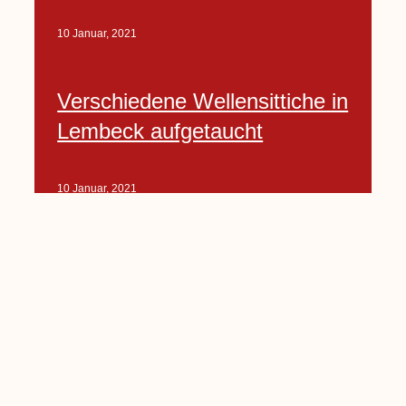
10 Januar, 2021
Verschiedene Wellensittiche in
Lembeck aufgetaucht
10 Januar, 2021
Porte-Projekt
„Lindenplätzchen-
Verschönerung“ beginnt in
Kürze
10 Januar, 2021