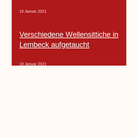
10 Januar, 2021
Verschiedene Wellensittiche in
Lembeck aufgetaucht
10 Januar, 2021
Porte-Projekt
„Lindenplätzchen-
Verschönerung“ beginnt in
Kürze
10 Januar, 2021