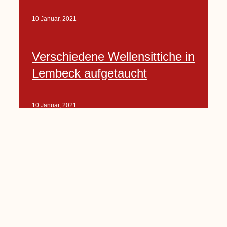
10 Januar, 2021
Verschiedene Wellensittiche in
Lembeck aufgetaucht
10 Januar, 2021
Porte-Projekt
„Lindenplätzchen-
Verschönerung“ beginnt in
Kürze
10 Januar, 2021