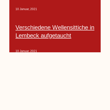
10 Januar, 2021
Verschiedene Wellensittiche in
Lembeck aufgetaucht
10 Januar, 2021
Porte-Projekt
„Lindenplätzchen-
Verschönerung“ beginnt in
Kürze
10 Januar, 2021