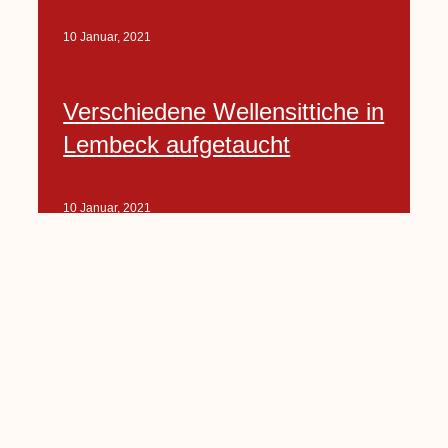
10 Januar, 2021
Verschiedene Wellensittiche in
Lembeck aufgetaucht
10 Januar, 2021
Porte-Projekt
„Lindenplätzchen-
Verschönerung“ beginnt in
Kürze
10 Januar, 2021