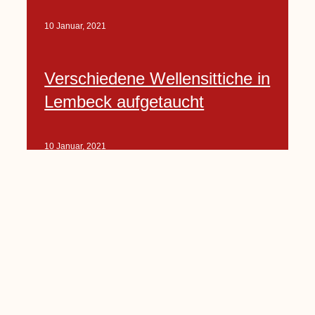
10 Januar, 2021
Verschiedene Wellensittiche in
Lembeck aufgetaucht
10 Januar, 2021
Porte-Projekt
„Lindenplätzchen-
Verschönerung“ beginnt in
Kürze
10 Januar, 2021