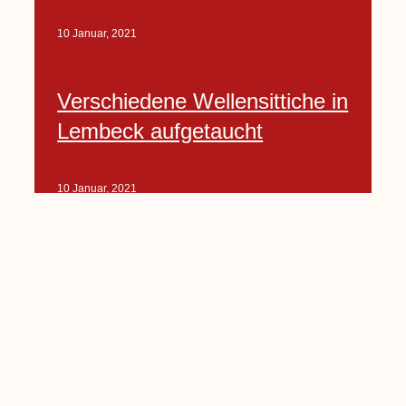
10 Januar, 2021
Verschiedene Wellensittiche in
Lembeck aufgetaucht
10 Januar, 2021
Porte-Projekt
„Lindenplätzchen-
Verschönerung“ beginnt in
Kürze
10 Januar, 2021