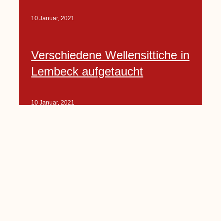
10 Januar, 2021
Verschiedene Wellensittiche in
Lembeck aufgetaucht
10 Januar, 2021
Porte-Projekt
„Lindenplätzchen-
Verschönerung“ beginnt in
Kürze
10 Januar, 2021