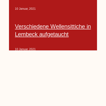
10 Januar, 2021
Verschiedene Wellensittiche in
Lembeck aufgetaucht
10 Januar, 2021
Porte-Projekt
„Lindenplätzchen-
Verschönerung“ beginnt in
Kürze
10 Januar, 2021