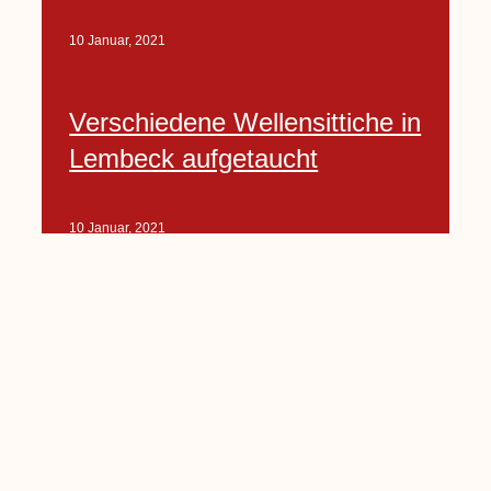
10 Januar, 2021
Verschiedene Wellensittiche in
Lembeck aufgetaucht
10 Januar, 2021
Porte-Projekt
„Lindenplätzchen-
Verschönerung“ beginnt in
Kürze
10 Januar, 2021