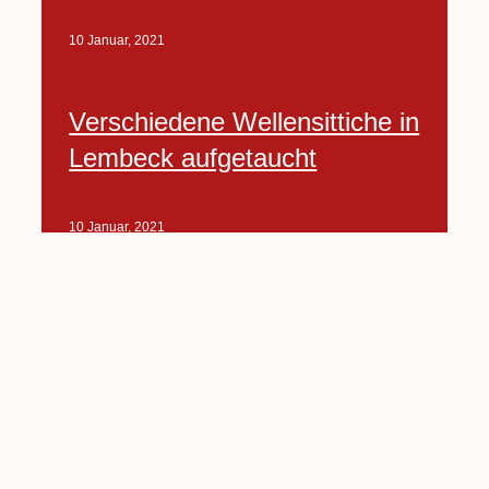
10 Januar, 2021
Verschiedene Wellensittiche in
Lembeck aufgetaucht
10 Januar, 2021
Porte-Projekt
„Lindenplätzchen-
Verschönerung“ beginnt in
Kürze
10 Januar, 2021