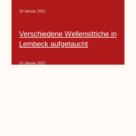
10 Januar, 2021
Verschiedene Wellensittiche in
Lembeck aufgetaucht
10 Januar, 2021
Porte-Projekt
„Lindenplätzchen-
Verschönerung“ beginnt in
Kürze
10 Januar, 2021