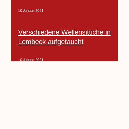
10 Januar, 2021
Verschiedene Wellensittiche in
Lembeck aufgetaucht
10 Januar, 2021
Porte-Projekt
„Lindenplätzchen-
Verschönerung“ beginnt in
Kürze
10 Januar, 2021