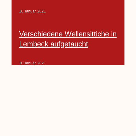
10 Januar, 2021
Verschiedene Wellensittiche in
Lembeck aufgetaucht
10 Januar, 2021
Porte-Projekt
„Lindenplätzchen-
Verschönerung“ beginnt in
Kürze
10 Januar, 2021