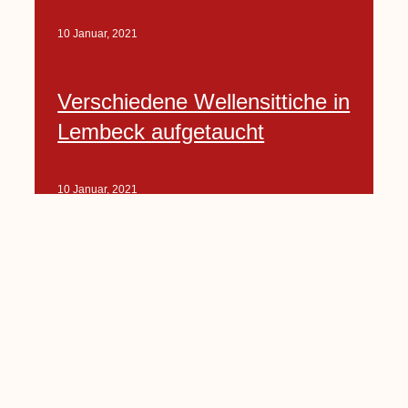
10 Januar, 2021
Verschiedene Wellensittiche in
Lembeck aufgetaucht
10 Januar, 2021
Porte-Projekt
„Lindenplätzchen-
Verschönerung“ beginnt in
Kürze
10 Januar, 2021