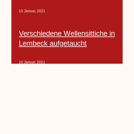
10 Januar, 2021
Verschiedene Wellensittiche in
Lembeck aufgetaucht
10 Januar, 2021
Porte-Projekt
„Lindenplätzchen-
Verschönerung“ beginnt in
Kürze
10 Januar, 2021