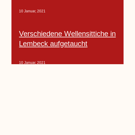
10 Januar, 2021
Verschiedene Wellensittiche in
Lembeck aufgetaucht
10 Januar, 2021
Porte-Projekt
„Lindenplätzchen-
Verschönerung“ beginnt in
Kürze
10 Januar, 2021