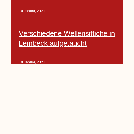
10 Januar, 2021
Verschiedene Wellensittiche in
Lembeck aufgetaucht
10 Januar, 2021
Porte-Projekt
„Lindenplätzchen-
Verschönerung“ beginnt in
Kürze
10 Januar, 2021