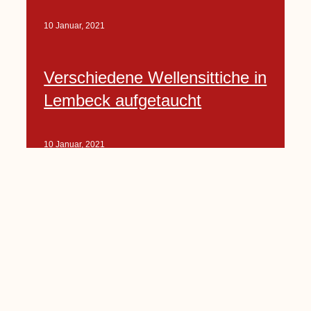
10 Januar, 2021
Verschiedene Wellensittiche in
Lembeck aufgetaucht
10 Januar, 2021
Porte-Projekt
„Lindenplätzchen-
Verschönerung“ beginnt in
Kürze
10 Januar, 2021