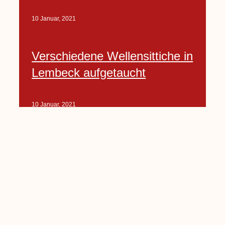
10 Januar, 2021
Verschiedene Wellensittiche in
Lembeck aufgetaucht
10 Januar, 2021
Porte-Projekt
„Lindenplätzchen-
Verschönerung“ beginnt in
Kürze
10 Januar, 2021