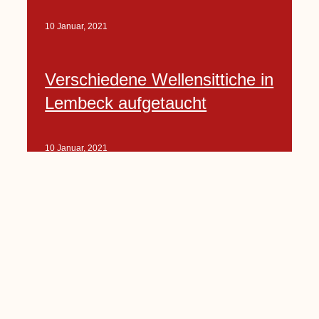
10 Januar, 2021
Verschiedene Wellensittiche in
Lembeck aufgetaucht
10 Januar, 2021
Porte-Projekt
„Lindenplätzchen-
Verschönerung“ beginnt in
Kürze
10 Januar, 2021