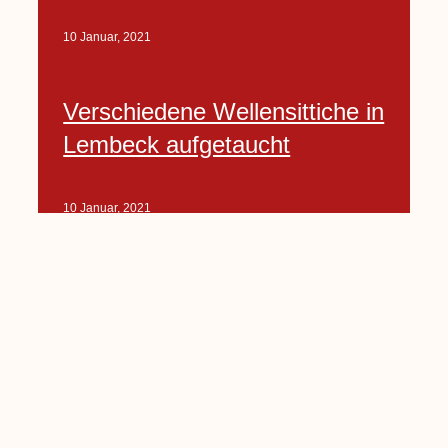
10 Januar, 2021
Verschiedene Wellensittiche in
Lembeck aufgetaucht
10 Januar, 2021
Porte-Projekt
„Lindenplätzchen-
Verschönerung“ beginnt in
Kürze
10 Januar, 2021