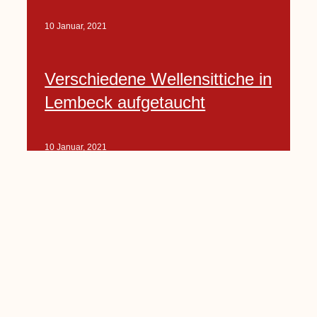
10 Januar, 2021
Verschiedene Wellensittiche in
Lembeck aufgetaucht
10 Januar, 2021
Porte-Projekt
„Lindenplätzchen-
Verschönerung“ beginnt in
Kürze
10 Januar, 2021